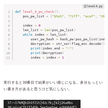
def
level_4_pw_check
(
)
:
    pos_pw_list 
=
[
"b5e5"
,
"71ff"
,
"acaf"
,
"390
    index 
=
0
    len_list 
=
len
(
pos_pw_list
)
while
 index 
<
 len_list
:
        user_pw_hash 
=
 hash_pw
(
pos_pw_list
[
inde
        decryption 
=
 str_xor
(
flag_enc
.
decode
(
)
,
print
(
index
,
end 
=
":"
)
print
(
decryption
)
        index 
=
 index 
+
1
実行すると38番目で結果がいい感じになる。多分もっとい
い書き方があると思うけど気にしない。