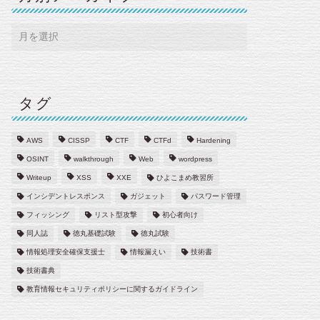
タグ
AWS
CISSP
CTF
CTFd
Hardening
OSINT
walkthrough
Web
wordpress
Writeup
XSS
XXE
ひよこまめ教習所
インシデントレスポンス
ガジェット
パスワード管理
フィッシング
リスト型攻撃
初心者向け
同人誌
徳丸基礎試験
徳丸試験
情報処理安全確保支援士
情報漏えい
技術書
技術書典
教育情報セキュリティポリシーに関するガイドライン