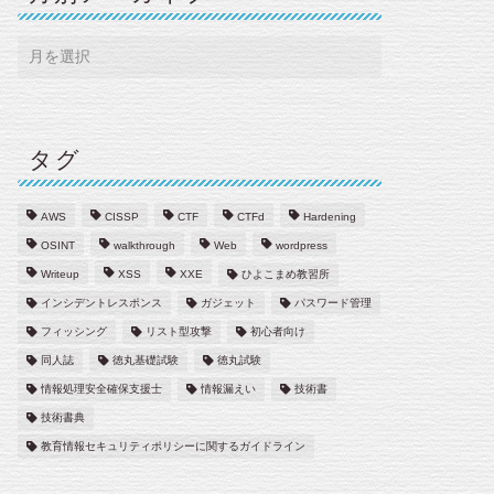
タグ
AWS
CISSP
CTF
CTFd
Hardening
OSINT
walkthrough
Web
wordpress
Writeup
XSS
XXE
ひよこまめ教習所
インシデントレスポンス
ガジェット
パスワード管理
フィッシング
リスト型攻撃
初心者向け
同人誌
徳丸基礎試験
徳丸試験
情報処理安全確保支援士
情報漏えい
技術書
技術書典
教育情報セキュリティポリシーに関するガイドライン