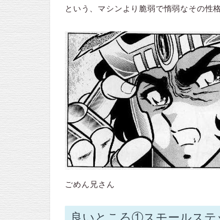
という、マシンより脆弱で惰弱なその性格に
ごめん兄さん
良いところ①スモールステ