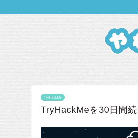
TryHackMe
TryHackMeを30