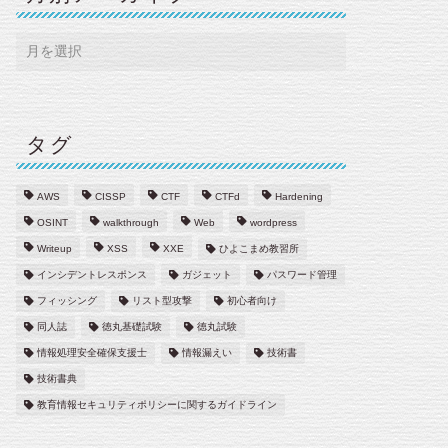
タグ
AWS
CISSP
CTF
CTFd
Hardening
OSINT
walkthrough
Web
wordpress
Writeup
XSS
XXE
ひよこまめ教習所
インシデントレスポンス
ガジェット
パスワード管理
フィッシング
リスト型攻撃
初心者向け
同人誌
徳丸基礎試験
徳丸試験
情報処理安全確保支援士
情報漏えい
技術書
技術書典
教育情報セキュリティポリシーに関するガイドライン