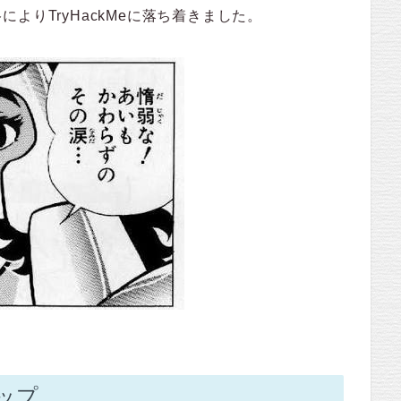
よりTryHackMeに落ち着きました。
ップ