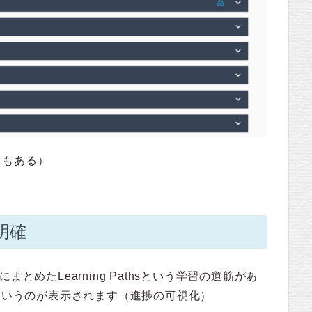
ともある）
明確
とめたLearning Pathsという学習の道筋があ
かというのが表示されます（進捗の可視化）