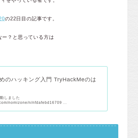
ティをやっている者です。
20
の22日目の記事です。
かなー？と思っている方は
めのハッキング入門 TryHackMeのは
移動しました
e.com/nomizone/n/nfdafebd16709 ...